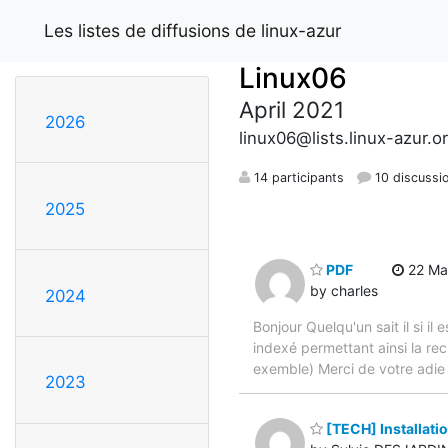
Les listes de diffusions de linux-azur
Linux06
April 2021
2026
linux06@lists.linux-azur.o
14 participants
10 discussi
2025
PDF
22 Mar
by charles
2024
Bonjour Quelqu'un sait il si i
indexé permettant ainsi la re
exemble) Merci de votre adie
2023
[TECH] Installatio