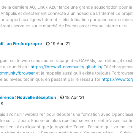
 de la dernière AG, Linux Azur lance une grande souscription pour la 
 Antipolis et directement connecté à un noeud de L'Internet Le projet 
ar rapport aux lignes Internet, - électrification par panneaux solaires
ifférents serveurs sur le marché de l'occasion et réseau interne ultra
lf : un Firefox propre
19 Apr '21
guer sur le web sans aucun traçage des GAFAMs, par défaut, il exist
se au quotidien :
https://librewolf-community.gitlab.io/
Téléchargement
-community/browser
et je rappelle aussi qu'il existe toujours Torbrowse
nte au niveau technique, en passant par le réseau Tor
https://www.torp
érence : Nouvelle déception
18 Apr '21
NS
evais avoir un "webinaire" pour débuter une formation avec Openclas
ndre sur ... Zoom. Encore un alors que leur service client m'avais conf
ail en lui expliquant que je boycotte Zoom, J'espère qu'il va me le
t du bien de parler :-) Bonne journée à tous. Gnument Vôtre, -- Sylvio