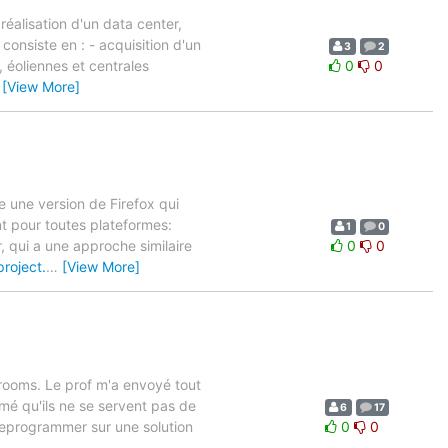
réalisation d'un data center,
consiste en : - acquisition d'un
3
2
, éoliennes et centrales
0
0
…
[View More]
e une version de Firefox qui
 pour toutes plateformes:
1
0
r, qui a une approche similaire
0
0
roject.
…
[View More]
srooms. Le prof m'a envoyé tout
irmé qu'ils ne se servent pas de
6
17
 reprogrammer sur une solution
0
0