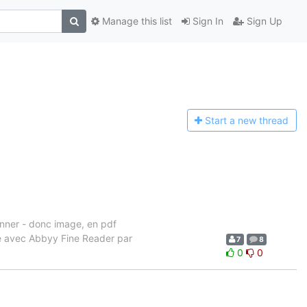
Manage this list
Sign In
Sign Up
Start a n
ew thread
canner - donc image, en pdf
ire avec Abbyy Fine Reader par
7
8
0
0