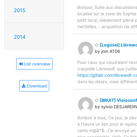
Bonjour, Suite aux discussions
2015
localisé sur la zone de Sophia
petit local, idéalement placé p
inertielles, - acquisition de d
2014
[Logiciel] Librewo
by jnm AT06
Pour ceux qui voudraient navi
List overview
s'appelle Librewolf, que j'utili
https://gitlab.com/librewolf
dans les désirs, mais différe
Download
[BRUIT] Visioconf
by sylvio DESJARDI
Bonjour à tous, Ce jour, je d
à l'heure un lien pour le rejoi
cette m@&*$. J'ai envoyé un m
plus acceptable. Voilà. Ça fai