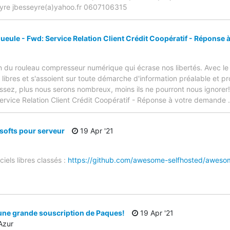
yre jbesseyre(a)yahoo.fr 0607106315
ueule - Fwd: Service Relation Client Crédit Coopératif - Réponse
ion du rouleau compresseur numérique qui écrase nos libertés. Avec le
s libres et s'assoient sur toute démarche d'information préalable et p
ssez, plus nous serons nombreux, moins ils ne pourront nous ignorer!
: Service Relation Client Crédit Coopératif - Réponse à votre demande
e softs pour serveur
19 Apr '21
ciels libres classés :
https://github.com/awesome-selfhosted/aweso
une grande souscription de Paques!
19 Apr '21
Azur