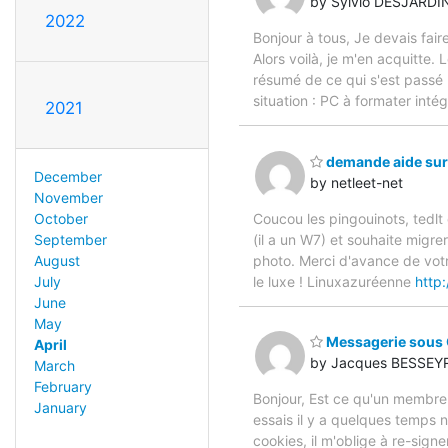
by Sylvio DESJARDI
2022
Bonjour à tous, Je devais faire
Alors voilà, je m'en acquitte. L
résumé de ce qui s'est passé :
situation : PC à formater int
2021
demande aide sur 
December
by netleet-net
November
October
Coucou les pingouinots, tedlt
September
(il a un W7) et souhaite migrer
August
photo. Merci d'avance de votre 
July
le luxe ! Linuxazuréenne
http
June
May
Messagerie sous
April
by Jacques BESSEY
March
February
Bonjour, Est ce qu'un membre
January
essais il y a quelques temps 
cookies, il m'oblige à re-sig