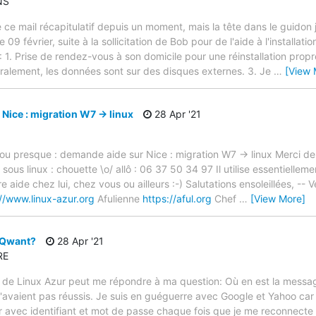
NS
 ce mail récapitulatif depuis un moment, mais la tête dans le guidon j'
e 09 février, suite à la sollicitation de Bob pour de l'aide à l'installat
 1. Prise de rendez-vous à son domicile pour une réinstallation propr
égralement, les données sont sur des disques externes. 3. Je
…
[View 
Nice : migration W7 -> linux
28 Apr '21
 ou presque : demande aide sur Nice : migration W7 -> linux Merci de
 sous linux : chouette \o/ allô : 06 37 50 34 97 Il utilise essentiellem
aide chez lui, chez vous ou ailleurs :-) Salutations ensoleillées, -- V
://www.linux-azur.org
Afulienne
https://aful.org
Chef
…
[View More]
 Qwant?
28 Apr '21
RE
 de Linux Azur peut me répondre à ma question: Où en est la messa
n'avaient pas réussis. Je suis en guéguerre avec Google et Yahoo car
ner avec identifiant et mot de passe chaque fois que je me reconnect