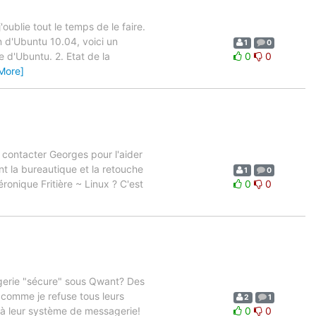
oublie tout le temps de le faire.
ion d'Ubuntu 10.04, voici un
1
0
e d'Ubuntu. 2. Etat de la
0
0
More]
 contacter Georges pour l'aider
ent la bureautique et la retouche
1
0
éronique Fritière ~ Linux ? C'est
0
0
gerie "sécure" sous Qwant? Des
 comme je refuse tous leurs
2
1
e à leur système de messagerie!
0
0