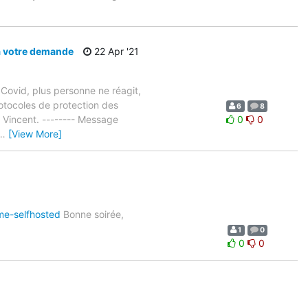
 à votre demande
22 Apr '21
 Covid, plus personne ne réagit,
rotocoles de protection des
6
8
 Vincent. -------- Message
0
0
…
[View More]
me-selfhosted
Bonne soirée,
1
0
0
0