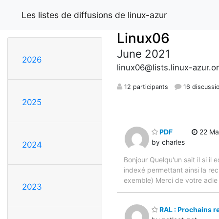
Les listes de diffusions de linux-azur
Linux06
June 2021
2026
linux06@lists.linux-azur.o
12 participants
16 discussi
2025
PDF
22 Mar
by charles
2024
Bonjour Quelqu'un sait il si i
indexé permettant ainsi la re
exemble) Merci de votre adie
2023
RAL : Prochains r