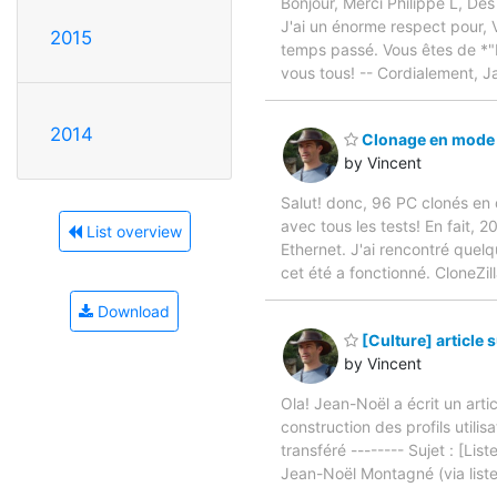
Bonjour, Merci Philippe L, Dès
J'ai un énorme respect pour, V
2015
temps passé. Vous êtes de *"
vous tous! -- Cordialement,
2014
Clonage en mode
by Vincent
Salut! donc, 96 PC clonés en 
avec tous les tests! En fait, 2
List overview
Ethernet. J'ai rencontré quelq
cet été a fonctionné. CloneZil
Download
[Culture] article
by Vincent
Ola! Jean-Noël a écrit un arti
construction des profils utili
transféré -------- Sujet : [Li
Jean-Noël Montagné (via liste_