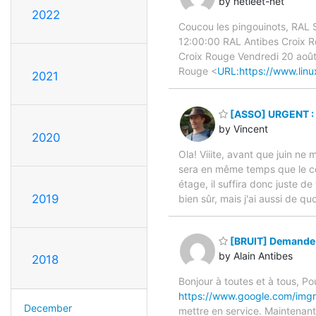
by netleet-net
2022
Coucou les pingouinots, RAL 
12:00:00 RAL Antibes Croix Ro
Croix Rouge Vendredi 20 août
Rouge <
URL:https://www.linu
2021
[ASSO] URGENT : d
by Vincent
2020
Ola! Viiite, avant que juin ne m
sera en même temps que le cen
étage, il suffira donc juste 
2019
bien sûr, mais j'ai aussi de q
[BRUIT] Demande 
by Alain Antibes
2018
Bonjour à toutes et à tous, Po
https://www.google.com/im
December
mettre en service. Maintenant