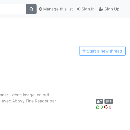
Manage this list
Sign In
Sign Up
Start a n
ew thread
canner - donc image, en pdf
ire avec Abbyy Fine Reader par
7
8
0
0