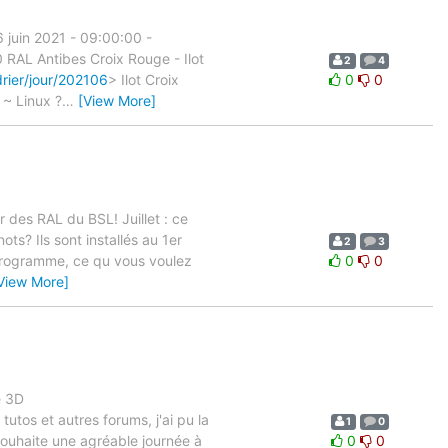
 juin 2021 - 09:00:00 -
0 RAL Antibes Croix Rouge - Ilot
2
4
rier/jour/202106
> Ilot Croix
0
0
e ~ Linux ?
…
[View More]
ir des RAL du BSL! Juillet : ce
s? Ils sont installés au 1er
2
3
u programme, ce qu vous voulez
0
0
View More]
e 3D
utos et autres forums, j'ai pu la
1
0
souhaite une agréable journée à
0
0