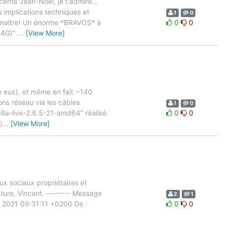
cerne Jean-Noël, je t'admire...
s implications techniques et
1
0
onnaître! Un énorme *BRAVOS* à
0
0
(4G)"
…
[View More]
re eux), et même en fait ~140
ions réseau via les câbles
1
0
zilla-live-2.6.5-21-amd64" réalisé
0
0
)
…
[View More]
ux sociaux propriétaires et
ecture, Vincent. -------- Message
2
1
un 2021 09:31:11 +0200 De :
0
0