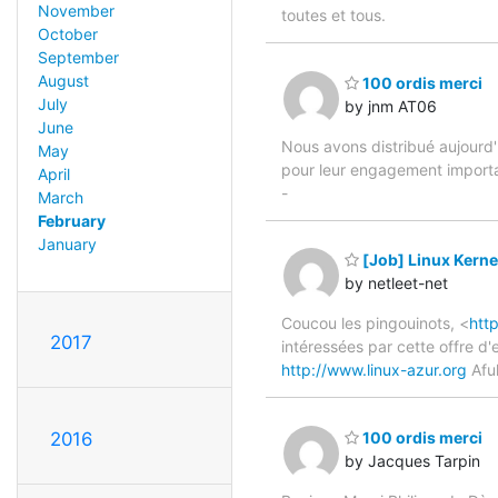
November
toutes et tous.
October
September
August
100 ordis merci
July
by jnm AT06
June
Nous avons distribué aujourd'h
May
pour leur engagement important
April
-
March
February
January
[Job] Linux Kerne
by netleet-net
Coucou les pingouinots, <
htt
2017
intéressées par cette offre d'e
http://www.linux-azur.org
Afu
100 ordis merci
2016
by Jacques Tarpin