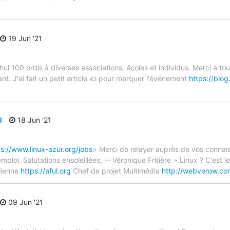
19 Jun '21
ui 100 ordis à diverses associations, écoles et individus. Merci à tou
. J'ai fait un petit article ici pour marquer l'événement
https://blog
l
18 Jun '21
ps://www.linux-azur.org/jobs
> Merci de relayer auprès de vos connai
mploi. Salutations ensoleillées, -- Véronique Fritière ~ Linux ? C'est 
lienne
https://aful.org
Chef de projet Multimédia
http://webverow.co
09 Jun '21