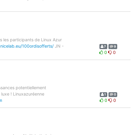
s les participants de Linux Azur
.nicelab.eu/100ordisofferts/
JN -
7
9
0
0
ssances potentiellement
le luxe ! Linuxazuréenne
1
0
m
0
0