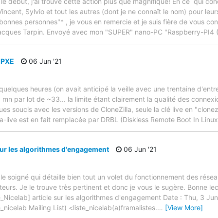
 le début, j'ai trouvé cette action plus que magnifique! En ce qui con
incent, Sylvio et tout les autres (dont je ne connaît le nom) pour leur
bonnes personnes"* , je vous en remercie et je suis fière de vous c
 Jacques Tarpin. Envoyé avec mon "SUPER" nano-PC "Raspberry-PI4 
 PXE
06 Jun '21
quelques heures (on avait anticipé la veille avec une trentaine d'ent
0 mn par lot de ~33... la limite étant clairement la qualité des connex
ues soucis avec les versions de CloneZilla, seule la clé live en "clone
la-live est en fait remplacée par DRBL (Diskless Remote Boot In Linux
 sur les algorithmes d'engagement
06 Jun '21
cle soigné qui détaille bien tout un volet du fonctionnement des résea
sateurs. Je le trouve très pertinent et donc je vous le sugère. Bonne l
ste_Nicelab] article sur les algorithmes d'engagement Date : Thu, 3 J
nicelab Mailing List) <liste_nicelab(a)framalistes.
…
[View More]