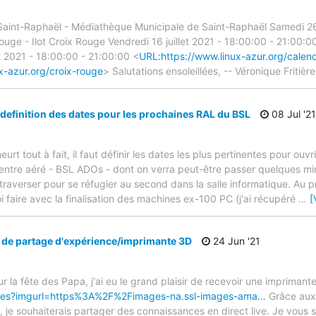
Saint-Raphaël - Médiathèque Municipale de Saint-Raphaël Samedi 26
uge - Ilot Croix Rouge Vendredi 16 juillet 2021 - 18:00:00 - 21:00:0
 2021 - 18:00:00 - 21:00:00 <
URL:https://www.linux-azur.org/calend
x-azur.org/croix-rouge
> Salutations ensoleillées, -- Véronique Fritièr
efinition des dates pour les prochaines RAL du BSL
08 Jul '21
eurt tout à fait, il faut définir les dates les plus pertinentes pour ouvr
tre aéré - BSL ADOs - dont on verra peut-être passer quelques minot
de traverser pour se réfugier au second dans la salle informatique. A
uoi faire avec la finalisation des machines ex-100 PC (j'ai récupéré
…
[
de partage d'expérience/imprimante 3D
24 Jun '21
ur la fête des Papa, j'ai eu le grand plaisir de recevoir une imprimant
gres?imgurl=https%3A%2F%2Fimages-na.ssl-images-ama…
Grâce aux t
, je souhaiterais partager des connaissances en direct live. Je vous 