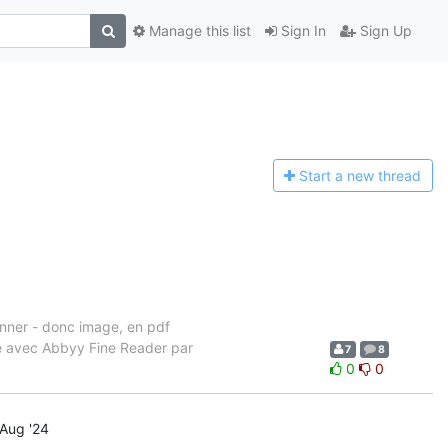
Manage this list
Sign In
Sign Up
Start a n
ew thread
canner - donc image, en pdf
ire avec Abbyy Fine Reader par
7
8
0
0
Aug '24