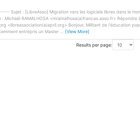
----- Sujet : [LibreAsso] Migration vers les logiciels libres dans le m
: Michaël RAMALHOSA <mramalhosa(a)francas.asso.fr> Répondre à : l
org <libreassociation(a)april.org> Bonjour, Militant de l'éducation popula
récemment entrepris un Master
…
[View More]
Results per page: