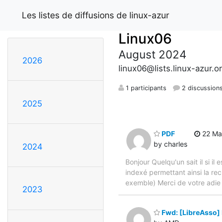
Les listes de diffusions de linux-azur
Linux06
August 2024
2026
linux06@lists.linux-azur.o
1 participants
2 discussion
2025
PDF
22 Mar
by charles
2024
Bonjour Quelqu'un sait il si i
indexé permettant ainsi la re
exemble) Merci de votre adie
2023
Fwd: [LibreAsso] M