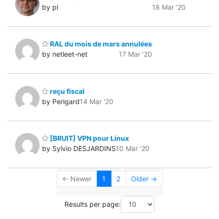
by pl
18 Mar '20
RAL du mois de mars annulées
by netleet-net
17 Mar '20
reçu fiscal
by Perigard
14 Mar '20
[BRUIT] VPN pour Linux
by Sylvio DESJARDINS
10 Mar '20
← Newer
1
2
Older →
Results per page: