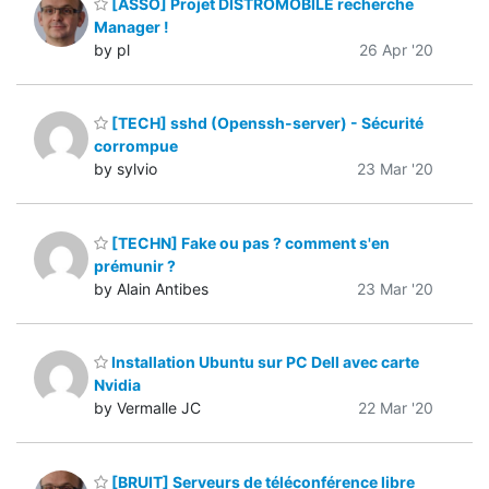
[ASSO] Projet DISTROMOBILE recherche
Manager !
by pl
26 Apr '20
[TECH] sshd (Openssh-server) - Sécurité
corrompue
by sylvio
23 Mar '20
[TECHN] Fake ou pas ? comment s'en
prémunir ?
by Alain Antibes
23 Mar '20
Installation Ubuntu sur PC Dell avec carte
Nvidia
by Vermalle JC
22 Mar '20
[BRUIT] Serveurs de téléconférence libre