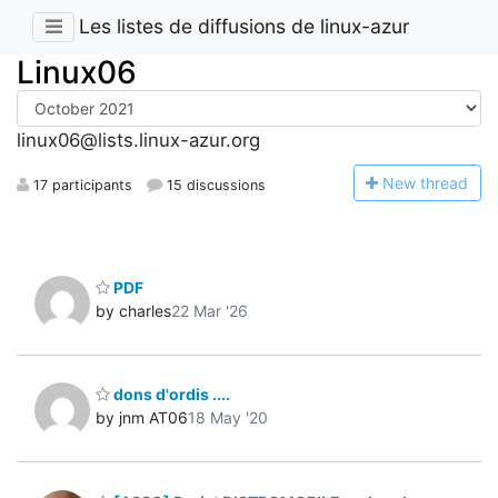
Les listes de diffusions de linux-azur
Linux06
linux06@lists.linux-azur.org
N
ew thread
17 participants
15 discussions
PDF
by charles
22 Mar '26
dons d'ordis ....
by jnm AT06
18 May '20