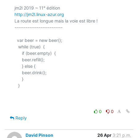
http://jm2l.linux-azur.org
La route est longue mais la voie est libre !

--------------------------

  var beer = new beer();

   while (true)  {

      if (beer.empty)  {

      beer.refill();

      } else {

      beer.drink();

      }

   }

0
0
Reply
David Pinson
26 Apr
3:21 p.m.