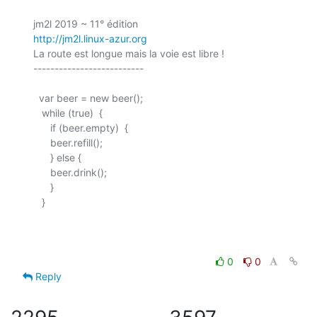
http://jm2l.linux-azur.org
La route est longue mais la voie est libre !

--------------------------

  var beer = new beer();

   while (true)  {

      if (beer.empty)  {

      beer.refill();

      } else {

      beer.drink();

      }

   }

0
0
Reply