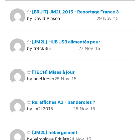
[BRUIT] JM2L 2015 - Reportage France 3
by David Pinson
29 Nov '15
[JM2L] HUB USB alimentés pour
by tr4ck3ur
27 Nov '15
[TECH] Mises à jour
by noel keser
25 Nov '15
Re: affiches A3 - banderoles ?
by jm2l 2015
25 Nov '15
[JM2L] hébergement
by Véronique Fritière
24 Nov '15