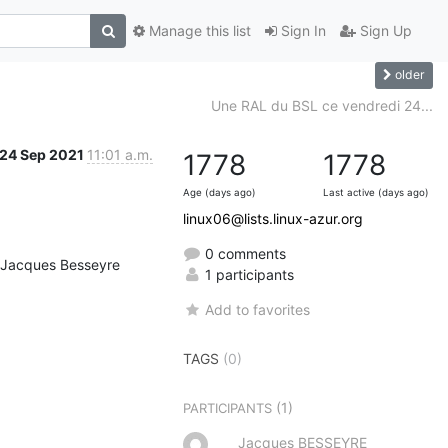
Manage this list
Sign In
Sign Up
older
Une RAL du BSL ce vendredi 24...
24 Sep 2021
11:01 a.m.
1778
1778
Age (days ago)
Last active (days ago)
linux06@lists.linux-azur.org
0 comments
nt.Jacques Besseyre
1 participants
Add to favorites
TAGS
(0)
(1)
PARTICIPANTS
Jacques BESSEYRE