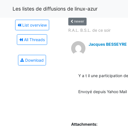
Les listes de diffusions de linux-azur
newer
List overview
R.A.L. B.S.L. de ce soir
All Threads
Jacques BESSEYRE
Download
Y a t il une participation
Envoyé depuis Yahoo Mail
Attachments: