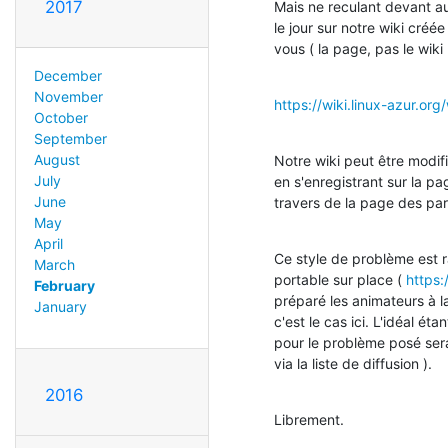
2017
Mais ne reculant devant au
le jour sur notre wiki créé
vous ( la page, pas le wiki :
December
November
https://wiki.linux-azur.o
October
September
August
Notre wiki peut être modif
July
en s'enregistrant sur la pa
June
travers de la page des par
May
April
Ce style de problème est 
March
portable sur place ( 
https:
February
préparé les animateurs à la
January
c'est le cas ici. L'idéal é
pour le problème posé sera 
via la liste de diffusion ).
2016
Librement.