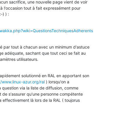
cun sacrifice, une nouvelle page vient de voir

e à l'occasion tout à fait expressément pour

-) ) :
rg/wakka.php?wiki=QuestionsTechniquesAdherents
ié par tout à chacun avec un minimum d'astuce

ge adéquate, sachant que tout ceci se fait au

amètres utilisateurs.
rapidement solutionné en RAL en apportant son

//www.linux-azur.org/ral
 ) lorsqu'on a

 question via la liste de diffusion, comme

tant de s'assurer qu'une personne compétente

effectivement là lors de la RAL ( toujorus
