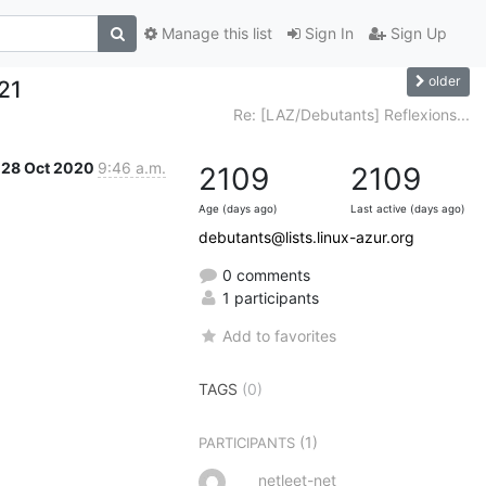
Manage this list
Sign In
Sign Up
older
021
Re: [LAZ/Debutants] Reflexions...
28 Oct 2020
9:46 a.m.
2109
2109
Age (days ago)
Last active (days ago)
debutants@lists.linux-azur.org
0 comments
1 participants
Add to favorites
TAGS
(0)
(1)
PARTICIPANTS
netleet-net