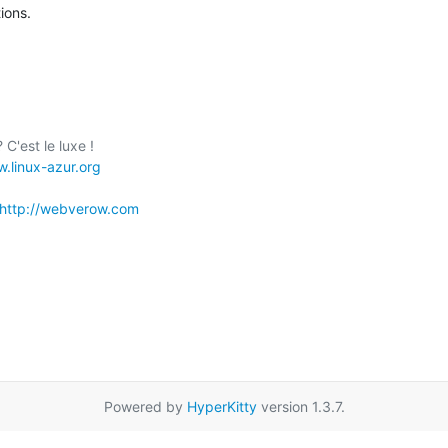
ions.
C'est le luxe !

w.linux-azur.org
http://webverow.com
Powered by
HyperKitty
version 1.3.7.