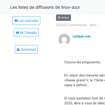
Les listes de diffusions de linux-azur
newer
List overview
[ASSO] Coronavirus : zéro...
All Threads
netleet-net
Download
Coucou les pingouinots,
En raison des mesures sani
viteese grand V, la 11ème 
(date à définir).
Si vous souhaitez tout de m
2020, libre à vous de téléc