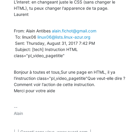
L'interet: en changeant juste le CSS (sans changer le 
HTML), tu peux changer l'apparence de ta page.

Laurent
From: Alain Antibes 
alain.fichot@gmail.com
 To: linux06 
linux06@lists.linux-azur.org
 Sent: Thursday, August 31, 2017 7:42 PM

 Subject: [tech] Instruction HTML 
class="pl_video_pagetitle"
Bonjour à toutes et tous,Sur une page en HTML, il ya 
l'instruction class="pl_video_pagetitle"Que veut-elle dire ?
Comment voir l'action de cette instruction.

Merci pour votre aide
-- 

Alain

|  | Garanti sans virus. www.avast.com  |
